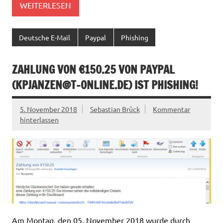
WEITERLESEN
Deutsche E-Mail
Paypal
Phishing
ZAHLUNG VON €150.25 VON PAYPAL
(
KPJANZEN@T-ONLINE.DE
) IST PHISHING!
5. November 2018
Sebastian Brück
Kommentar
hinterlassen
Am Montag, den 05. November 2018 wurde durch