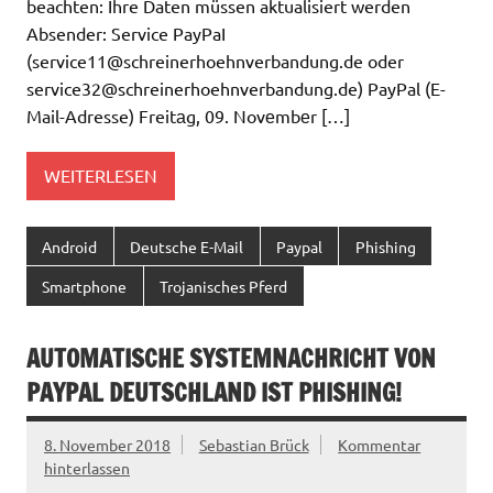
beachten: Ihre Daten müssen aktualisiert werden
Absender: Service PayPaI
(
service11@schreinerhoehnverbandung.de
oder
service32@schreinerhoehnverbandung.de
) PayPal (E-
Mail-Adresse) Freitаg, 09. Novеmbеr […]
WEITERLESEN
Android
Deutsche E-Mail
Paypal
Phishing
Smartphone
Trojanisches Pferd
AUTOMATISCHE SYSTEMNACHRICHT VON
PAYPAL DEUTSCHLAND IST PHISHING!
8. November 2018
Sebastian Brück
Kommentar
hinterlassen