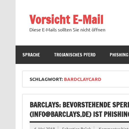
Zum
Inhalt
springen
Vorsicht E-Mail
Diese E-Mails sollten Sie nicht öffnen
SPRACHE
TROJANISCHES PFERD
PHISHING
SCHLAGWORT:
BARDCLAYCARD
BARCLAYS: BEVORSTEHENDE SPER
(
INFO@BARCLAYS.DE
) IST PHISHIN
6. Mai 2018
Sebastian Brück
Kommentar hint