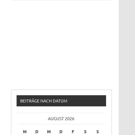
BEITRÄGE NACH DATUM
AUGUST 2026
M
D
M
D
F
S
S