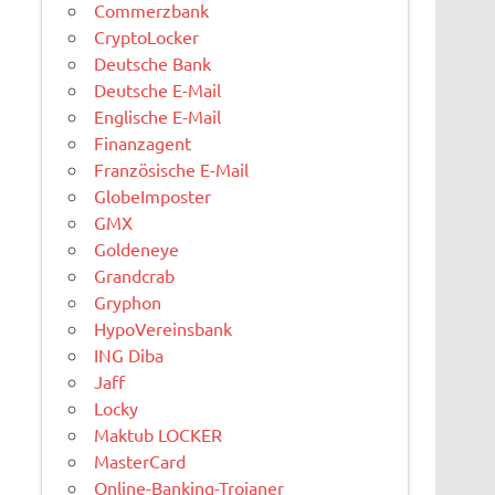
Commerzbank
CryptoLocker
Deutsche Bank
Deutsche E-Mail
Englische E-Mail
Finanzagent
Französische E-Mail
GlobeImposter
GMX
Goldeneye
Grandcrab
Gryphon
HypoVereinsbank
ING Diba
Jaff
Locky
Maktub LOCKER
MasterCard
Online-Banking-Trojaner