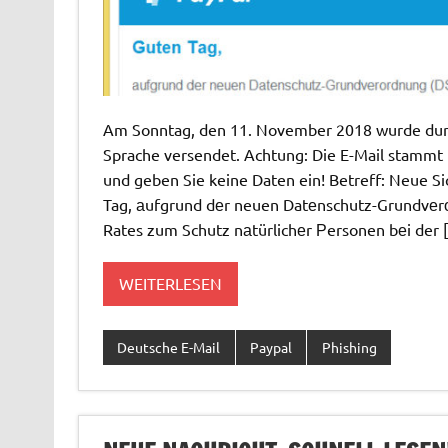
Am Sonntag, den 11. November 2018 wurde durch
Sprache versendet. Achtung: Die E-Mail stammt n
und geben Sie keine Daten ein! Betreff: Neue S
Tag, аufgrund dеr neuen Datеnschutz-Grundvе
Rates zum Schutz nаtürlichеr Ρersonen bеi der 
WEITERLESEN
Deutsche E-Mail
Paypal
Phishing