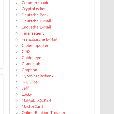
Commerzbank
CryptoLocker
Deutsche Bank
Deutsche E-Mail
Englische E-Mail
Finanzagent
Französische E-Mail
GlobeImposter
GMX
Goldeneye
Grandcrab
Gryphon
HypoVereinsbank
ING Diba
Jaff
Locky
Maktub LOCKER
MasterCard
Online-Banking-Trojaner