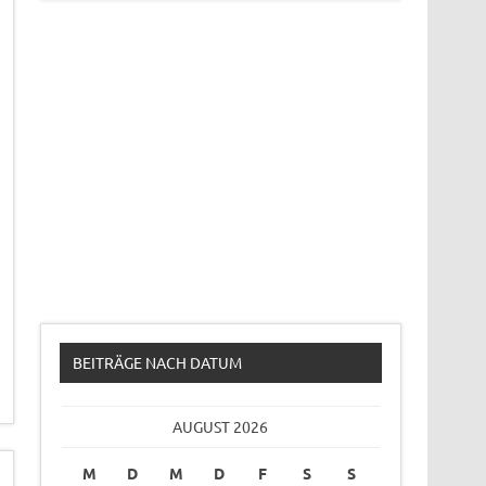
BEITRÄGE NACH DATUM
AUGUST 2026
M
D
M
D
F
S
S