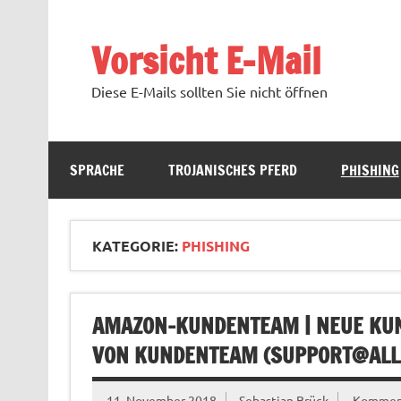
Zum
Inhalt
springen
Vorsicht E-Mail
Diese E-Mails sollten Sie nicht öffnen
SPRACHE
TROJANISCHES PFERD
PHISHING
KATEGORIE:
PHISHING
AMAZON-KUNDENTEAM | NEUE KUN
VON KUNDENTEAM (
SUPPORT@ALL
11. November 2018
Sebastian Brück
Komment