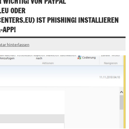
 WICHTIG! VON PAYPAL
.EU
ODER
CENTERS.EU
) IST PHISHING! INSTALLIEREN
-APP!
ar hinterlassen