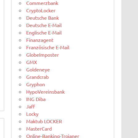
Commerzbank
CryptoLocker
Deutsche Bank
Deutsche E-Mail
Englische E-Mail
Finanzagent
Französische E-Mail
GlobeImposter
GMX
Goldeneye
Grandcrab
Gryphon
HypoVereinsbank
ING Diba
Jaff
Locky
Maktub LOCKER
MasterCard
Online-Banking-Trojaner