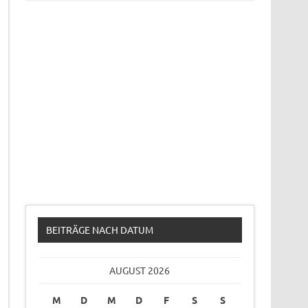
BEITRÄGE NACH DATUM
AUGUST 2026
M
D
M
D
F
S
S