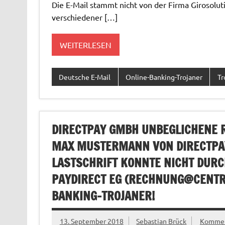
Die E-Mail stammt nicht von der Firma Girosolu
verschiedener […]
WEITERLESEN
Deutsche E-Mail
Online-Banking-Trojaner
Tr
DIRECTPAY GMBH UNBEGLICHENE
MAX MUSTERMANN VON DIRECTPA
LASTSCHRIFT KONNTE NICHT DURC
PAYDIRECT EG (
RECHNUNG@CENTR
BANKING-TROJANER!
13. September 2018
Sebastian Brück
Komment