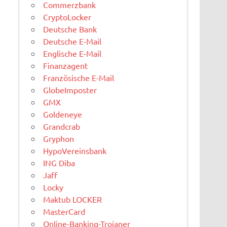
Commerzbank
CryptoLocker
Deutsche Bank
Deutsche E-Mail
Englische E-Mail
Finanzagent
Französische E-Mail
GlobeImposter
GMX
Goldeneye
Grandcrab
Gryphon
HypoVereinsbank
ING Diba
Jaff
Locky
Maktub LOCKER
MasterCard
Online-Banking-Trojaner