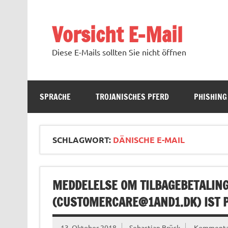
Zum
Inhalt
springen
Vorsicht E-Mail
Diese E-Mails sollten Sie nicht öffnen
SPRACHE
TROJANISCHES PFERD
PHISHING
SCHLAGWORT:
DÄNISCHE E-MAIL
MEDDELELSE OM TILBAGEBETALING
(
CUSTOMERCARE@1AND1.DK
) IST 
13. Oktober 2018
Sebastian Brück
Kommentar