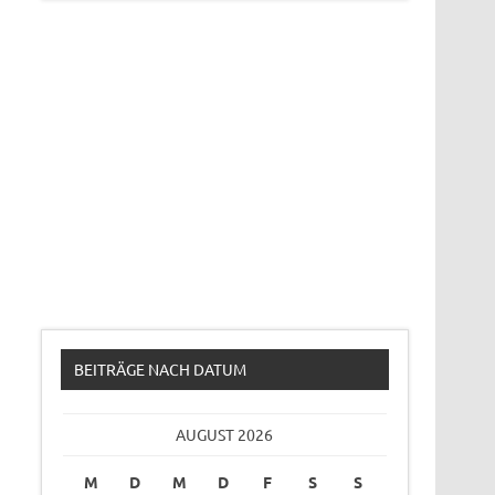
BEITRÄGE NACH DATUM
AUGUST 2026
M
D
M
D
F
S
S