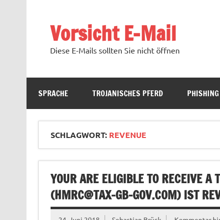
Zum
Inhalt
springen
Vorsicht E-Mail
Diese E-Mails sollten Sie nicht öffnen
SPRACHE
TROJANISCHES PFERD
PHISHING
SCHLAGWORT:
REVENUE
YOUR ARE ELIGIBLE TO RECEIVE A
(
HMRC@TAX-GB-GOV.COM
) IST RE
24. Juni 2018
Sebastian Brück
Kommentar hin