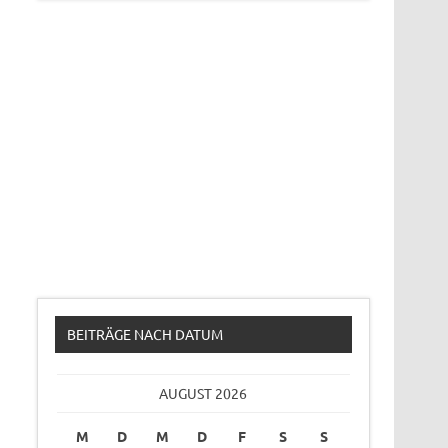
BEITRÄGE NACH DATUM
AUGUST 2026
M
D
M
D
F
S
S