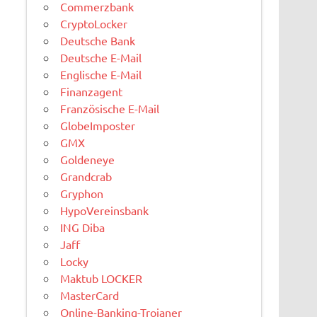
Commerzbank
CryptoLocker
Deutsche Bank
Deutsche E-Mail
Englische E-Mail
Finanzagent
Französische E-Mail
GlobeImposter
GMX
Goldeneye
Grandcrab
Gryphon
HypoVereinsbank
ING Diba
Jaff
Locky
Maktub LOCKER
MasterCard
Online-Banking-Trojaner