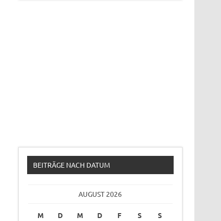
BEITRÄGE NACH DATUM
AUGUST 2026
M
D
M
D
F
S
S