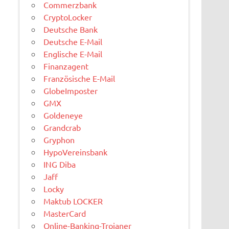
Commerzbank
CryptoLocker
Deutsche Bank
Deutsche E-Mail
Englische E-Mail
Finanzagent
Französische E-Mail
GlobeImposter
GMX
Goldeneye
Grandcrab
Gryphon
HypoVereinsbank
ING Diba
Jaff
Locky
Maktub LOCKER
MasterCard
Online-Banking-Trojaner