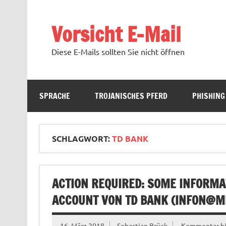
Zum
Inhalt
springen
Vorsicht E-Mail
Diese E-Mails sollten Sie nicht öffnen
SPRACHE
TROJANISCHES PFERD
PHISHING
SCHLAGWORT:
TD BANK
ACTION REQUIRED: SOME INFORMA
ACCOUNT VON TD BANK (
INFON@M
16. März 2018
Sebastian Brück
Kommentar hi