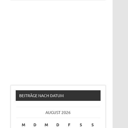
BEITRÄGE NACH DATUM
AUGUST 2026
M
D
M
D
F
S
S