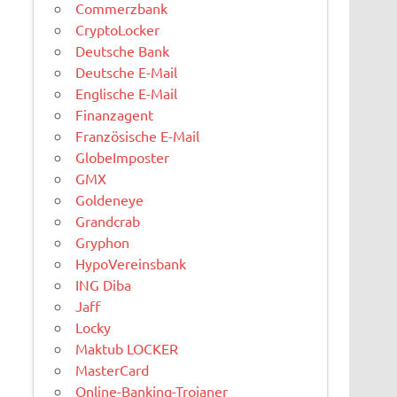
Commerzbank
CryptoLocker
Deutsche Bank
Deutsche E-Mail
Englische E-Mail
Finanzagent
Französische E-Mail
GlobeImposter
GMX
Goldeneye
Grandcrab
Gryphon
HypoVereinsbank
ING Diba
Jaff
Locky
Maktub LOCKER
MasterCard
Online-Banking-Trojaner