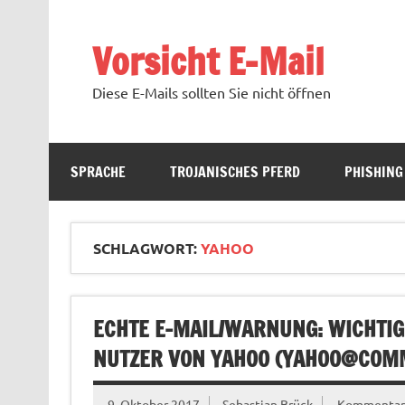
Zum
Inhalt
springen
Vorsicht E-Mail
Diese E-Mails sollten Sie nicht öffnen
SPRACHE
TROJANISCHES PFERD
PHISHING
SCHLAGWORT:
YAHOO
ECHTE E-MAIL/WARNUNG: WICHTIG
NUTZER VON YAHOO (
YAHOO@COMM
9. Oktober 2017
Sebastian Brück
Kommentar 