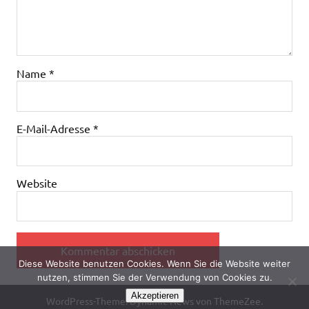
Name
*
E-Mail-Adresse
*
Website
Diese Website benutzen Cookies. Wenn Sie die Website weiter
nutzen, stimmen Sie der Verwendung von Cookies zu.
Akzeptieren
WordPress-Theme: Dynamic News von ThemeZee.