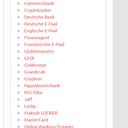
Commerzbank
CryptoLocker
Deutsche Bank
Deutsche E-Mail
Englische E-Mail
Finanzagent
Französische E-Mail
GlobeImposter
GMX
Goldeneye
Grandcrab
Gryphon
HypoVereinsbank
ING Diba
Jaff
Locky
Maktub LOCKER
MasterCard
Online-Banking-Trojaner