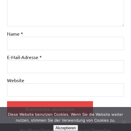
Name
*
E-Mail-Adresse
*
Website
Diese Website benutzen Cookies. Wenn Sie die Website weiter
nutzen, stimmen Sie der Verwendung von Cookies zu.
Akzeptieren
WordPress-Theme: Dynamic News von ThemeZee.