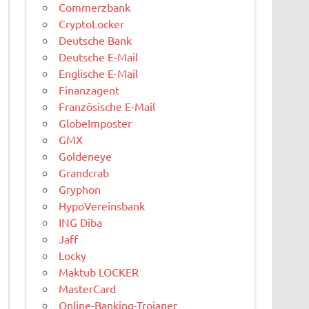
Commerzbank
CryptoLocker
Deutsche Bank
Deutsche E-Mail
Englische E-Mail
Finanzagent
Französische E-Mail
GlobeImposter
GMX
Goldeneye
Grandcrab
Gryphon
HypoVereinsbank
ING Diba
Jaff
Locky
Maktub LOCKER
MasterCard
Online-Banking-Trojaner