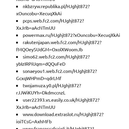
nkbzryw.republika.pl/HJghjt872?
xOuncobu=XecuqXkAi
pcps.web.fc2.com/HJghjt872?
XxJrIb=aAcNTmUU
powermax.ru/HJghjt872?xOuncobu=XecuqXkAi
rakutenjapan.web.fc2.com/HJghjt872?
fMQOeySUdGM=OxolXWoomJb
simo62.web.fc2.com/HJghjt872?
ybIzIRPiUqm=dQQuFeD
sonaeyou1.web.fc2.com/HJghjt872?
GcxqWHPmD=qdrLMf
twojamuza.y0.pl/HJghjt872?
rJJWiKUYh=DkdmccnzL
user22393.vs.easily.co.uk/HJghjt872?
XxJrIb=aAcNTmUU
www.download.extraslot.ru/HJghjt872?
ioiTCsG=AxhMFb
www.francescafraioli.it/HJghjt872?