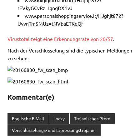
www.luigigiordano.org/HJghjt872?
rEVkyGCvRz=IqnqDXrlvJ
www.personalshoppingservice.it/HJghjt872?
UvvnTmSMUz=tNVbaETKqQf
Virustotal zeigt eine Erkennungsrate von 20/57
.
Nach der Verschlüsselung sind die typischen Meldungen
zu sehen:
Kommentar(e)
Englische E-Mail
Locky
Trojanisches Pferd
Verschlüsselungs- und Erpressungstrojaner