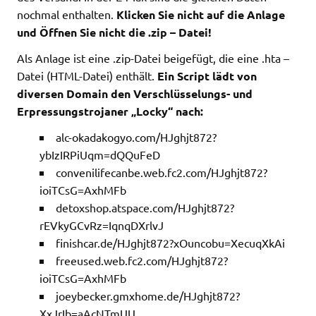
nochmal enthalten.
Klicken Sie nicht auf die Anlage
und Öffnen Sie nicht die .zip – Datei!
Als Anlage ist eine .zip-Datei beigefügt, die eine .hta –
Datei (HTML-Datei) enthält.
Ein Script lädt von
diversen Domain den Verschlüsselungs- und
Erpressungstrojaner „Locky“ nach:
alc-okadakogyo.com/HJghjt872?
ybIzIRPiUqm=dQQuFeD
convenilifecanbe.web.fc2.com/HJghjt872?
ioiTCsG=AxhMFb
detoxshop.atspace.com/HJghjt872?
rEVkyGCvRz=IqnqDXrlvJ
finishcar.de/HJghjt872?xOuncobu=XecuqXkAi
freeused.web.fc2.com/HJghjt872?
ioiTCsG=AxhMFb
joeybecker.gmxhome.de/HJghjt872?
XxJrIb=aAcNTmUU