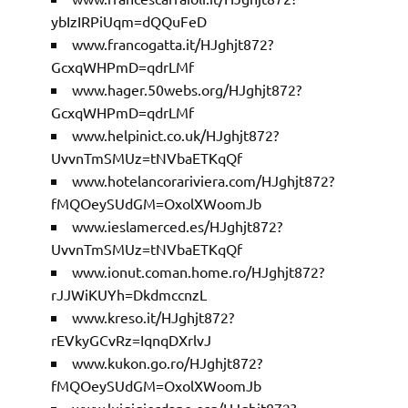
ybIzIRPiUqm=dQQuFeD
www.francogatta.it/HJghjt872?
GcxqWHPmD=qdrLMf
www.hager.50webs.org/HJghjt872?
GcxqWHPmD=qdrLMf
www.helpinict.co.uk/HJghjt872?
UvvnTmSMUz=tNVbaETKqQf
www.hotelancorariviera.com/HJghjt872?
fMQOeySUdGM=OxolXWoomJb
www.ieslamerced.es/HJghjt872?
UvvnTmSMUz=tNVbaETKqQf
www.ionut.coman.home.ro/HJghjt872?
rJJWiKUYh=DkdmccnzL
www.kreso.it/HJghjt872?
rEVkyGCvRz=IqnqDXrlvJ
www.kukon.go.ro/HJghjt872?
fMQOeySUdGM=OxolXWoomJb