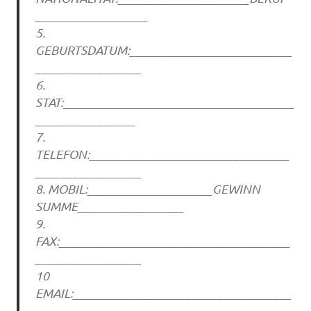
__________________
5.
GEBURTSDATUM:__________________________
_________________
6.
STAT:_____________________________________
________________
7.
TELEFON:________________________________
_________________
8. MOBIL:____________________GEWINN
SUMME_________________
9.
FAX:_____________________________________
_________________
10
EMAIL:___________________________________
_________________