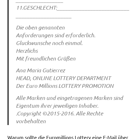
11.GESCHLECHT:__________________________
____________________
Die oben genannten
Anforderungen sind erforderlich.
Gluckwunsche noch einmal.
Herzlichs
Mit freundlichen Grüßen
Ana Maria Gutierrez
HEAD, ONLINE LOTTERY DEPARTMENT
Der Euro Millions LOTTERY PROMOTION
Alle Marken und eingetragenen Marken sind
Eigentum ihrer jeweiligen Inhaber.
.Copyright ©2015-2016. Alle Rechte
vorbehalten
Warum sollte die Euromillions Lottery eine E-Mail über