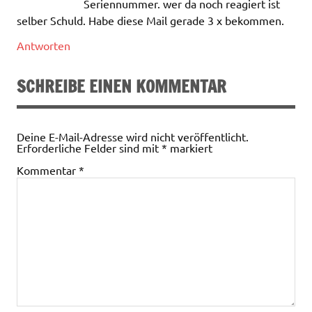
Seriennummer. wer da noch reagiert ist
selber Schuld. Habe diese Mail gerade 3 x bekommen.
Antworten
SCHREIBE EINEN KOMMENTAR
Deine E-Mail-Adresse wird nicht veröffentlicht.
Erforderliche Felder sind mit
*
markiert
Kommentar
*