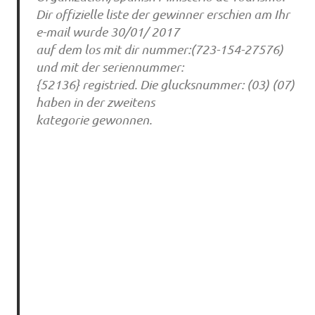
Dir offizielle liste der gewinner erschien am Ihr
e-mail wurde 30/01/ 2017
auf dem los mit dir nummer:(723-154-27576)
und mit der seriennummer:
{52136} registried. Die glucksnummer: (03) (07)
haben in der zweitens
kategorie gewonnen.