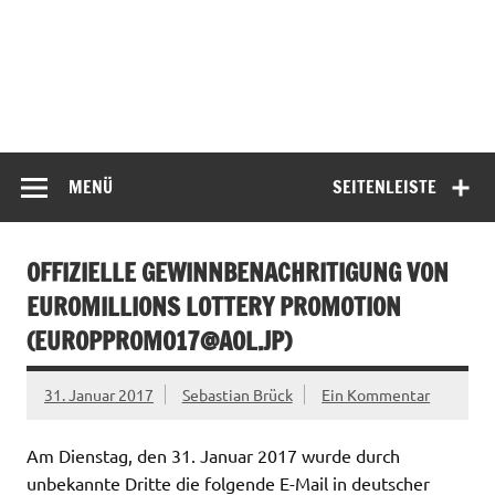
MENÜ
SEITENLEISTE
OFFIZIELLE GEWINNBENACHRITIGUNG VON
EUROMILLIONS LOTTERY PROMOTION
(
EUROPPROMO17@AOL.JP
)
31. Januar 2017
Sebastian Brück
Ein Kommentar
Am Dienstag, den 31. Januar 2017 wurde durch
unbekannte Dritte die folgende E-Mail in deutscher