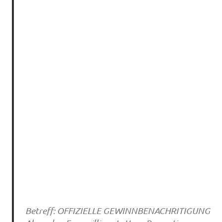
Betreff: OFFIZIELLE GEWINNBENACHRITIGUNG