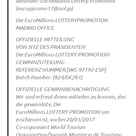
Absender: Euromillions Lottery Promotion
(
europpromo17@aol.jp
)
Die EuroMillions LOTTERYPROMOTION
MADRID OFFICE
OFFIZIELLE MITTEILUNG
VON SITZ DES PRASIDENTEN
Die EuroMillions LOTTERY PROMOTION-
GEWINNZUTEILUNG
REFERENZ NUMMER:[WG-97192-ESP]
Batch Number: (824/DC/61)
OFFIZIELLE GEWINNBENACHRITIGUNG
Wir sind erfreut ihnen mitteilen zu konnen, das
die gewinnliste, Die
EuroMillions LOTTERY PROMOTION am
erschienen ist, vorbei 20/01/2017
Co-organisiert World Tourism
Organization/Spanish Ministerio de Tourismo.