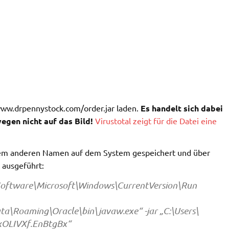
 www.drpennystock.com/order.jar laden.
Es handelt sich dabei
egen nicht auf das Bild!
Virustotal zeigt für die Datei eine
nem anderen Namen auf dem System gespeichert und über
 ausgeführt:
ftware\Microsoft\Windows\CurrentVersion\Run
a\Roaming\Oracle\bin\javaw.exe“ -jar „C:\Users\
xOLIVXf.EnBtgBx“