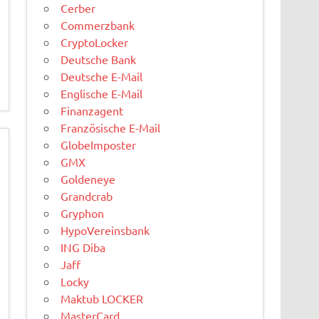
Cerber
Commerzbank
CryptoLocker
Deutsche Bank
Deutsche E-Mail
Englische E-Mail
Finanzagent
Französische E-Mail
GlobeImposter
GMX
Goldeneye
Grandcrab
Gryphon
HypoVereinsbank
ING Diba
Jaff
Locky
Maktub LOCKER
MasterCard