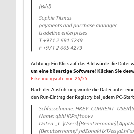
(Bild)
Sophie Titmus
payments and purchase manager
tradeline enterprises
T +971 2 691 5249
F +971 2 665 4273
Achtung: Ein Klick auf das Bild würde die Datei
um eine bösartige Software! Klicken Sie desw
Erkennungsrate von 26/55.
Nach der Ausführung würde die Datei unter ei
den Run-Eintrag der Registry bei jedem PC-Start
Schlüsselname: HKEY_CURRENT_USER\So
Name: qbhHRPnftoovv
Daten: „C:\Users\(Benutzername)\AppDat
(Benutzername)\ndZonakHxTAss\aLhFa