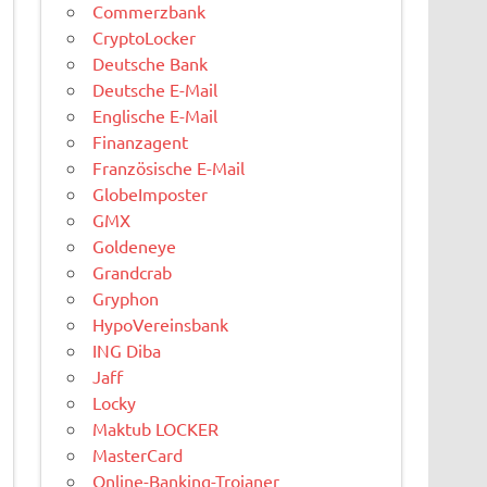
Commerzbank
CryptoLocker
Deutsche Bank
Deutsche E-Mail
Englische E-Mail
Finanzagent
Französische E-Mail
GlobeImposter
GMX
Goldeneye
Grandcrab
Gryphon
HypoVereinsbank
ING Diba
Jaff
Locky
Maktub LOCKER
MasterCard
Online-Banking-Trojaner