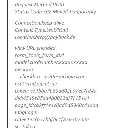
Request Method:POST
Status Code:302 Moved Temporarily
Connection:keep-alive
Content-Type:text/html
Location:http://payback.de
view URL encoded
form_tools_form_id:4
model.cardNumber:xxxxxxxxxx
pin:xxxx
__checkbox_usePermLogin:true
usePermLogin:true
token:-c51bba7b80dd02b07ec7fd4a
did:4545e87da4b0033af7f151a1
page_id:cb2ff1e1c8ad9d5960c41aad
language:
cid:-61e5fb57b6f0c1f85b30232a
secToken: