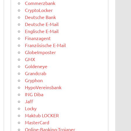
Commerzbank
CryptoLocker
Deutsche Bank
Deutsche E-Mail
Englische E-Mail
Finanzagent
Französische E-Mail
GlobeImposter
GMX
Goldeneye
Grandcrab
Gryphon
HypoVereinsbank
ING Diba
Jaff
Locky
Maktub LOCKER
MasterCard
Online-Banking-Trojaner