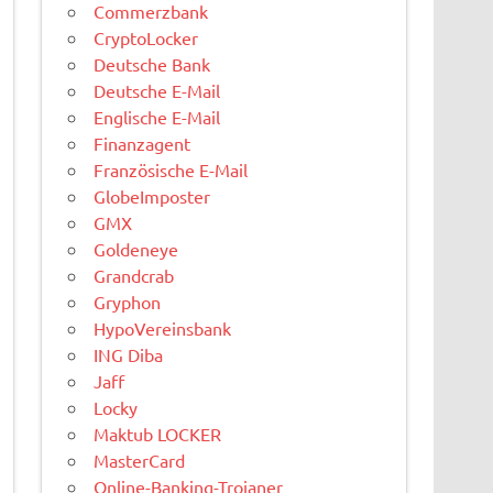
Commerzbank
CryptoLocker
Deutsche Bank
Deutsche E-Mail
Englische E-Mail
Finanzagent
Französische E-Mail
GlobeImposter
GMX
Goldeneye
Grandcrab
Gryphon
HypoVereinsbank
ING Diba
Jaff
Locky
Maktub LOCKER
MasterCard
Online-Banking-Trojaner