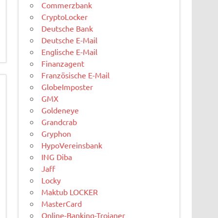
Commerzbank
CryptoLocker
Deutsche Bank
Deutsche E-Mail
Englische E-Mail
Finanzagent
Französische E-Mail
GlobeImposter
GMX
Goldeneye
Grandcrab
Gryphon
HypoVereinsbank
ING Diba
Jaff
Locky
Maktub LOCKER
MasterCard
Online-Banking-Trojaner