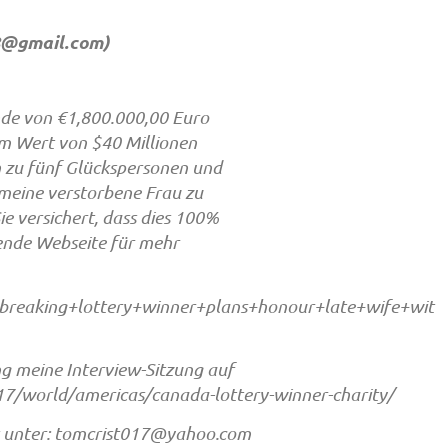
8@gmail.com
)
ende von €1,800.000,00 Euro
 im Wert von $40 Millionen
on zu fünf Glückspersonen und
meine verstorbene Frau zu
ie versichert, dass dies 100%
hende Webseite für mehr
breaking+lottery+winner+plans+honour+late+wife+wit
ng meine Interview-Sitzung auf
/world/americas/canada-lottery-winner-charity/
 unter:
tomcrist017@yahoo.com