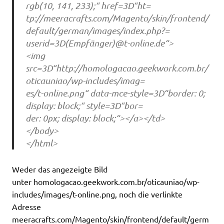
rgb(10, 141, 233);“ href=3D“ht=
tp://meeracrafts.com/Magento/skin/frontend/
default/german/images/index.php?=
userid=3D(Empfänger)@t-online.de“>
<img
src=3D“http://homologacao.geekwork.com.br/
oticauniao/wp-includes/imag=
es/t-online.png“ data-mce-style=3D“border: 0;
display: block;“ style=3D“bor=
der: 0px; display: block;“></a></td>
</body>
</html>
Weder das angezeigte Bild
unter homologacao.geekwork.com.br/oticauniao/wp-
includes/images/t-online.png, noch die verlinkte
Adresse
meeracrafts.com/Magento/skin/frontend/default/germ