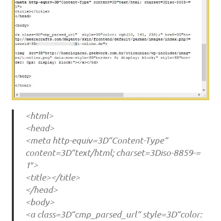
<html>
<head>
<meta http-equiv=3D“Content-Type“
content=3D“text/html; charset=3Diso-8859-=
1″>
<title></title>
</head>
<body>
<a class=3D“cmp_parsed_url“ style=3D“color: