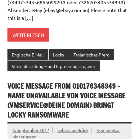
(7449753435686509929# oder 732620540553489#)
Absender: eBay (
ebay@ebay.com.au
) Please note that
this is a […]
WEITERLESEN
Englische E-Mail
Locky
Trojanisches Pferd
Verschlüsselungs- und Erpressungstrojaner
VOICE MESSAGE FROM 010176348949 –
NAME UNAVAILABLE VON VOICE MESSAGE
(VMSERVICE@DEINE DOMAIN) BRINGT
LOCKY RANSOMWARE
6. September 2017
Sebastian Brück
Kommentar
hinterlassen