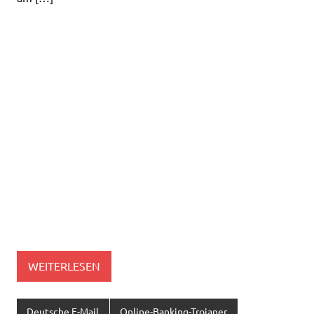
WEITERLESEN
Deutsche E-Mail
Online-Banking-Trojaner