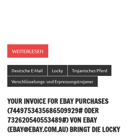
WEITERLESEN
Deutsche E-Mail
Locky
Trojanisches Pferd
Verschlüsselungs- und Erpressungstrojaner
YOUR INVOICE FOR EBAY PURCHASES
(7449753435686509929# ODER
732620540553489#) VON EBAY
(
EBAY@EBAY.COM.AU
) BRINGT DIE LOCKY