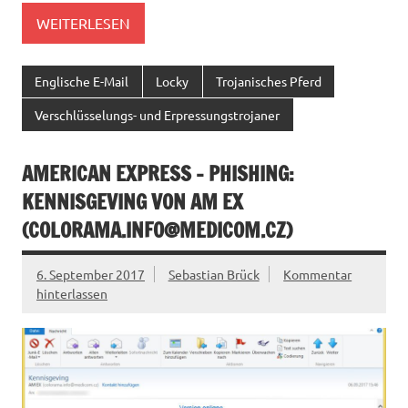
WEITERLESEN
Englische E-Mail
Locky
Trojanisches Pferd
Verschlüsselungs- und Erpressungstrojaner
AMERICAN EXPRESS – PHISHING:
KENNISGEVING VON AM EX
(
COLORAMA.INFO@MEDICOM.CZ
)
6. September 2017
Sebastian Brück
Kommentar
hinterlassen