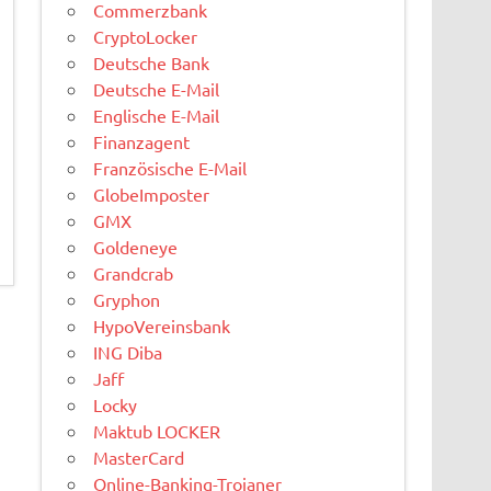
Commerzbank
CryptoLocker
Deutsche Bank
Deutsche E-Mail
Englische E-Mail
Finanzagent
Französische E-Mail
GlobeImposter
GMX
Goldeneye
Grandcrab
Gryphon
HypoVereinsbank
ING Diba
Jaff
Locky
Maktub LOCKER
MasterCard
Online-Banking-Trojaner