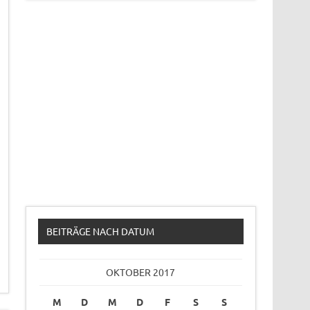
BEITRÄGE NACH DATUM
OKTOBER 2017
M
D
M
D
F
S
S