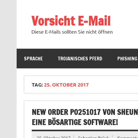
Zum
Inhalt
springen
Vorsicht E-Mail
Diese E-Mails sollten Sie nicht öffnen
SPRACHE
TROJANISCHES PFERD
PHISHING
TAG:
25. OKTOBER 2017
NEW ORDER PO251017 VON SHEUN
EINE BÖSARTIGE SOFTWARE!
25. Oktober 2017
Sebastian Brück
Kommentar