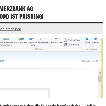
MERZBANK AG
COM
) IST PHISHING!
 hinterlassen
unbekannte Dritte die folgende betrügerische E-Mail in