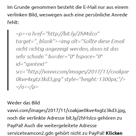
Im Grunde genommen besteht die E-Mail nur aus einem
verlinken Bild, weswegen auch eine persönliche Anrede
fehlt:
<p><a href=“http://bit.ly/2hMslco“
target=“_blank“><img alt=“Sollte diese Email
nicht richtig angezeigt werden, dann ist das
sehr schade.“ border=“0″ hspace=“0″
id=“spintext“
src=“http://vavvi.com/images/2017/11/coakjae
0kve4xgtz3kd3.jpg“ style=“height: 1300px;“/>
</a></p>
Weder das Bild
vavvi.com/images/2017/11/coakjae0kve4xgtz3kd3.jpg,
noch die verlinkte Adresse bit.ly/2hMslco gehören zu
PayPal! Auch die weitergeleitete Adresse
serviceteamcon2.gdn gehört nicht zu PayPal!
Klicken