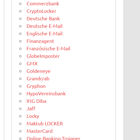
Commerzbank
CryptoLocker
Deutsche Bank
Deutsche E-Mail
Englische E-Mail
Finanzagent
Französische E-Mail
GlobeImposter
GMX
Goldeneye
Grandcrab
Gryphon
HypoVereinsbank
ING Diba
Jaff
Locky
Maktub LOCKER
MasterCard
Online-Banking-Trojaner