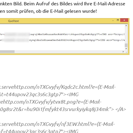
inkten Bild. Beim Aufruf des Bildes wird Ihre E-Mail-Adresse
ten somit prüfen, ob die E-Mail gelesen wurde!
servehttp.com/nTXGvyfv/Kqdc2c.html?e=(E-Mail-
t=t44upov23qc3s6c3gtp7″><IMG
ehttp.com/nTXGvyfv/ytvx8t.png?e=(E-Mail-
0g8sr2t&r=hu90i1fmfykt43srvurkyiykq8j34mk“> </A>
servehttp.com/nTXGvyfv/nf3EW.html?e=(E-Mail-
f=t44upov23qc3s6c3gtp7″><IMG