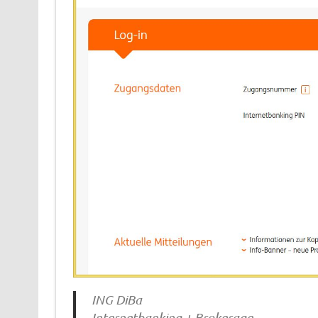
ING DiBa
Internetbanking + Brokerage