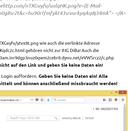
ehttp.com/nTXGvyfv/ualqHK.png?e=(E-Mail-
0g8sr2t&c=hu90i1fmfykt43srvurkyiykq8j34mk“> </A>
Gvyfv/ytvx8t.png wie auch die verlinkte Adresse
dc2c.html gehören nicht zur ING DiBa! Auch die
un3am.inr9dgp3nuz0qwm2cebr8.dynu.net/eVWSrcz2/c.php
icht auf den Link
und geben Sie keine Daten ein!
 Login auffordern.
Geben Sie keine Daten ein! Alle
ttelt und können anschließend missbraucht werden!