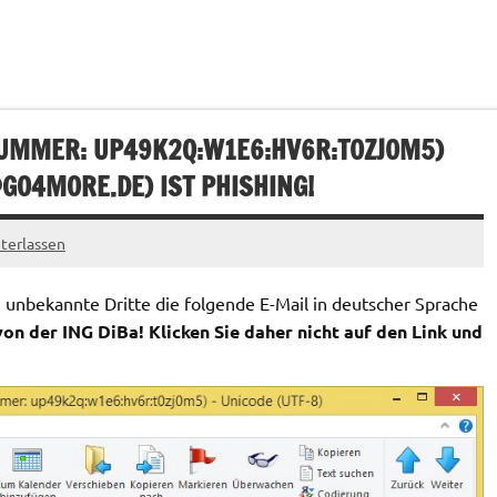
UMMER: UP49K2Q:W1E6:HV6R:T0ZJ0M5)
GO4MORE.DE
) IST PHISHING!
terlassen
unbekannte Dritte die folgende E-Mail in deutscher Sprache
von der ING DiBa
! Klicken Sie daher nicht auf den Link und