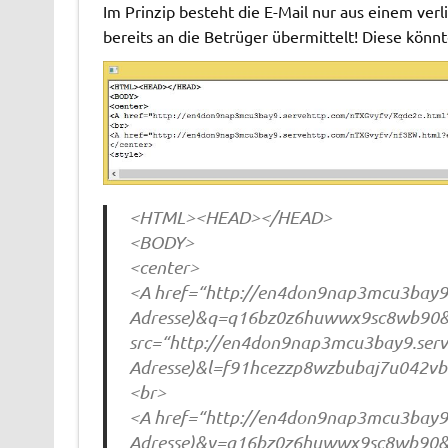
Im Prinzip besteht die E-Mail nur aus einem verl
bereits an die Betrüger übermittelt! Diese könn
<HTML><HEAD></HEAD>
<BODY>
<center>
<A href=“http://en4don9nap3mcu3bay9.
Adresse)&q=q16bz0z6huwwx9sc8wb90&
src=“http://en4don9nap3mcu3bay9.serv
Adresse)&l=f91hcezzp8wzbubaj7u042vb
<br>
<A href=“http://en4don9nap3mcu3bay9.
Adresse)&y=q16bz0z6huwwx9sc8wb90&