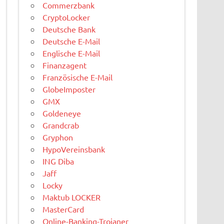
Commerzbank
CryptoLocker
Deutsche Bank
Deutsche E-Mail
Englische E-Mail
Finanzagent
Französische E-Mail
GlobeImposter
GMX
Goldeneye
Grandcrab
Gryphon
HypoVereinsbank
ING Diba
Jaff
Locky
Maktub LOCKER
MasterCard
Online-Banking-Trojaner