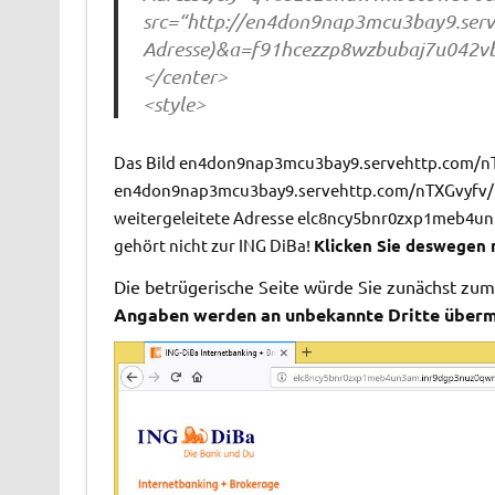
src=“http://en4don9nap3mcu3bay9.serv
Adresse)&a=f91hcezzp8wzbubaj7u042vb
</center>
<style>
Das Bild en4don9nap3mcu3bay9.servehttp.com/nTX
en4don9nap3mcu3bay9.servehttp.com/nTXGvyfv/Kq
weitergeleitete Adresse elc8ncy5bnr0zxp1meb4
gehört nicht zur ING DiBa!
Klicken Sie deswegen n
Die betrügerische Seite würde Sie zunächst zum
Angaben werden an unbekannte Dritte übermi