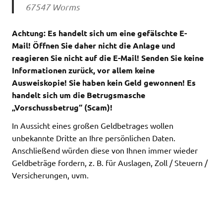
67547 Worms
Achtung: Es handelt sich um eine gefälschte E-
Mail!
Öffnen Sie daher nicht die Anlage und
reagieren Sie nicht auf die E-Mail!
Senden Sie keine
Informationen zurück, vor allem keine
Ausweiskopie! Sie haben kein Geld gewonnen! Es
handelt sich um die Betrugsmasche
„Vorschussbetrug“ (Scam)!
In Aussicht eines großen Geldbetrages wollen
unbekannte Dritte an Ihre persönlichen Daten.
Anschließend würden diese von Ihnen immer wieder
Geldbeträge fordern, z. B. für Auslagen, Zoll / Steuern /
Versicherungen, uvm.