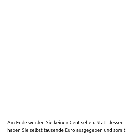
Am Ende werden Sie keinen Cent sehen. Statt dessen
haben Sie selbst tausende Euro ausgegeben und somit