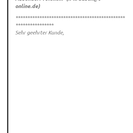
online.de
)
**********************************************
****************
Sehr geehrter Kunde,