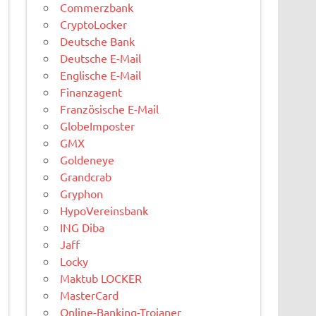
Commerzbank
CryptoLocker
Deutsche Bank
Deutsche E-Mail
Englische E-Mail
Finanzagent
Französische E-Mail
GlobeImposter
GMX
Goldeneye
Grandcrab
Gryphon
HypoVereinsbank
ING Diba
Jaff
Locky
Maktub LOCKER
MasterCard
Online-Banking-Trojaner