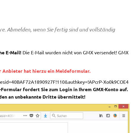
. Abmelden, wenn Sie fertig sind und vollständig
he E-Mail!
Die E-Mail wurden nicht von GMX versendet! GMX
 Anbieter hat hierzu ein Meldeformular.
ey?resid=40BAF72A1890927F!110&authkey=!APcrP-Xo0k9COE4
-Formular fordert Sie zum Login in Ihrem GMX-Konto auf.
den an unbekannte Dritte übermittelt!