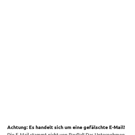
Achtung: Es handelt sich um eine gefälschte E-Mail!
Die E-Mail stammt nicht von PayPal! Das Unternehmen