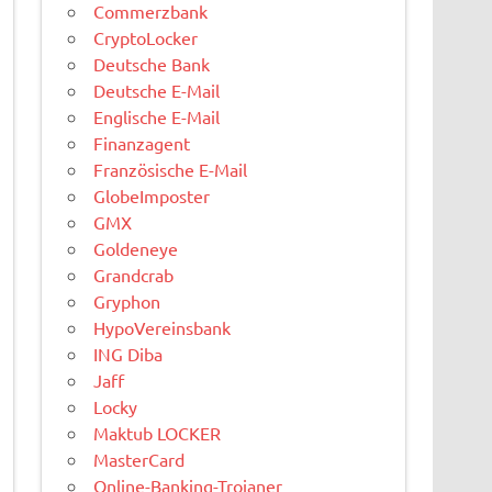
Commerzbank
CryptoLocker
Deutsche Bank
Deutsche E-Mail
Englische E-Mail
Finanzagent
Französische E-Mail
GlobeImposter
GMX
Goldeneye
Grandcrab
Gryphon
HypoVereinsbank
ING Diba
Jaff
Locky
Maktub LOCKER
MasterCard
Online-Banking-Trojaner