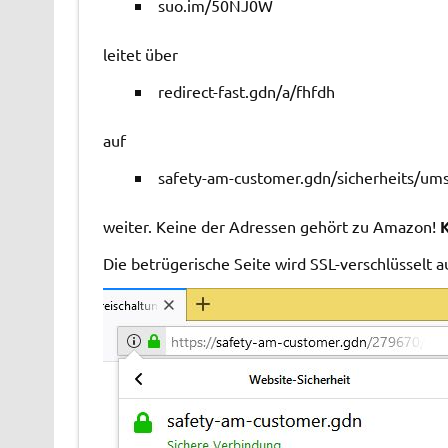
suo.im/50NJ0W
leitet über
redirect-fast.gdn/a/fhfdh
auf
safety-am-customer.gdn/sicherheits/um
weiter. Keine der Adressen gehört zu Amazon!
K
Die betrügerische Seite wird SSL-verschlüsselt a