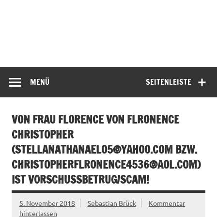
MENÜ
SEITENLEISTE
VON FRAU FLORENCE VON FLRONENCE
CHRISTOPHER
(
STELLANATHANAEL05@YAHOO.COM
BZW.
CHRISTOPHERFLRONENCE4536@AOL.COM
)
IST VORSCHUSSBETRUG/SCAM!
5. November 2018
Sebastian Brück
Kommentar
hinterlassen