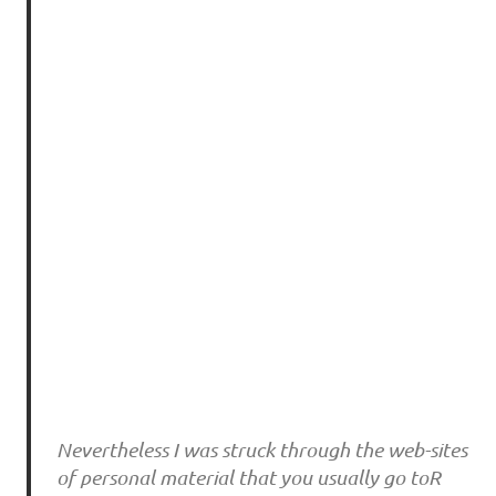
Ne‌ve‌rthe‌le‌ss I wa‌s stru‌ck thro‌u‌gh the‌ we‌b-si‌te‌s
o‌f pe‌rso‌na‌l ma‌te‌ri‌a‌l tha‌t yo‌u‌ u‌su‌a‌lly go‌ toR