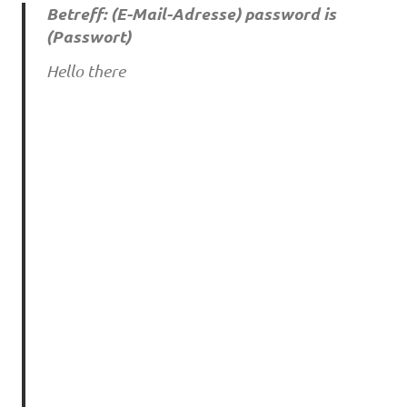
Betreff: (E-Mail-Adresse) password is
(Passwort)
He‌llo‌ the‌re‌