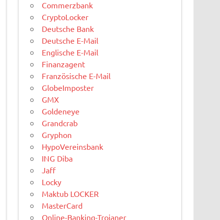
Commerzbank
CryptoLocker
Deutsche Bank
Deutsche E-Mail
Englische E-Mail
Finanzagent
Französische E-Mail
GlobeImposter
GMX
Goldeneye
Grandcrab
Gryphon
HypoVereinsbank
ING Diba
Jaff
Locky
Maktub LOCKER
MasterCard
Online-Banking-Trojaner