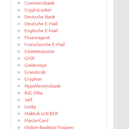
Commerzbank
CryptoLocker
Deutsche Bank
Deutsche E-Mail
Englische E-Mail
Finanzagent
Französische E-Mail
GlobeImposter
GMX
Goldeneye
Grandcrab
Gryphon
HypoVereinsbank
ING Diba
Jaff
Locky
Maktub LOCKER
MasterCard
Online-Banking-Trojaner