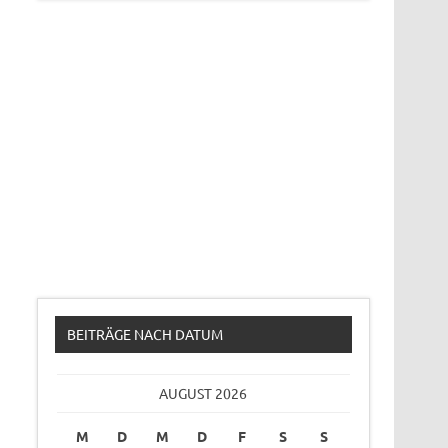
BEITRÄGE NACH DATUM
AUGUST 2026
M
D
M
D
F
S
S