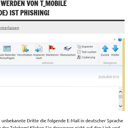
 WERDEN VON T_MOBILE
DE
) IST PHISHING!
nterlassen
unbekannte Dritte die folgende E-Mail in deutscher Sprache
n der Telekom! Klicken Sie deswegen nicht auf den Link und