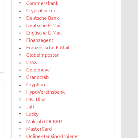
Commerzbank
CryptoLocker
Deutsche Bank
Deutsche E-Mail
Englische E-Mail
Finanzagent
Französische E-Mail
GlobeImposter
GMX
Goldeneye
Grandcrab
Gryphon
HypoVereinsbank
ING Diba
Jaff
Locky
Maktub LOCKER
MasterCard
Online-Banking-Trojaner