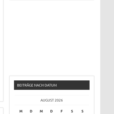
BEITRÄGE NACH DATUM
AUGUST 2026
M
D
M
D
F
S
S