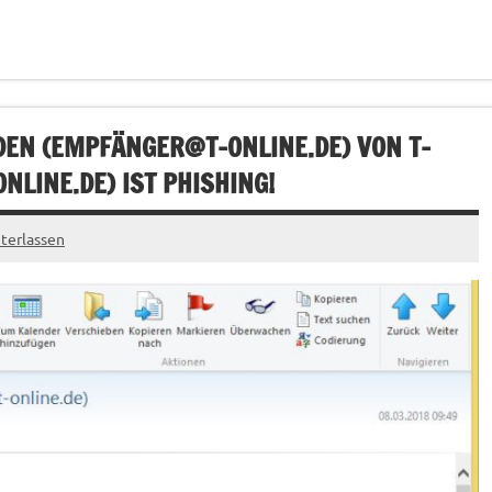
DEN (EMPFÄ
NGER@T-ONLINE.DE
) VON T-
ONLINE.DE
) IST PHISHING!
terlassen