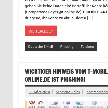
geben Sie keine Daten ein! Betreff: Ihr Konto
(
Pornpattana.Beyer@t-online.de
) T-MOBILE AKT
dringend, Ihr Konto zu aktualisieren […]
WEITERLESEN
Deutsche E-Mail
Phishing
Telekom
WICHTIGER HINWEIS VOM T-MOBI
ONLINE.DE
IST PHISHING!
22. März 2018
Sebastian Brück
Kommentar hi