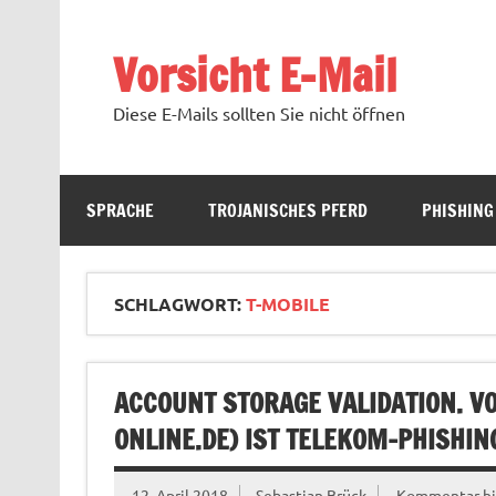
Zum
Inhalt
springen
Vorsicht E-Mail
Diese E-Mails sollten Sie nicht öffnen
SPRACHE
TROJANISCHES PFERD
PHISHING
SCHLAGWORT:
T-MOBILE
ACCOUNT STORAGE VALIDATION. VO
ONLINE.DE
) IST TELEKOM-PHISHIN
12. April 2018
Sebastian Brück
Kommentar hi