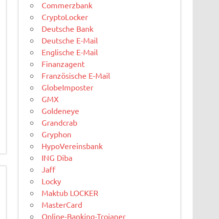
Commerzbank
CryptoLocker
Deutsche Bank
Deutsche E-Mail
Englische E-Mail
Finanzagent
Französische E-Mail
GlobeImposter
GMX
Goldeneye
Grandcrab
Gryphon
HypoVereinsbank
ING Diba
Jaff
Locky
Maktub LOCKER
MasterCard
Online-Banking-Trojaner