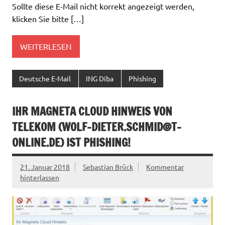
Sollte diese E-Mail nicht korrekt angezeigt werden,
klicken Sie bitte […]
WEITERLESEN
Deutsche E-Mail
ING Diba
Phishing
IHR MAGNETA CLOUD HINWEIS VON
TELEKOM (
WOLF-DIETER.SCHMID@T-
ONLINE.DE
) IST PHISHING!
21. Januar 2018
Sebastian Brück
Kommentar
hinterlassen