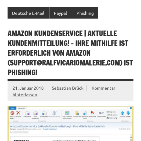
Deutsche E-Mail
Paypal
Phishing
AMAZON KUNDENSERVICE | AKTUELLE
KUNDENMITTEILUNG! – IHRE MITHILFE IST
ERFORDERLICH VON AMAZON
(
SUPPORT@RALFVICARIOMALERIE.COM
) IST
PHISHING!
21. Januar 2018
Sebastian Brück
Kommentar
hinterlassen