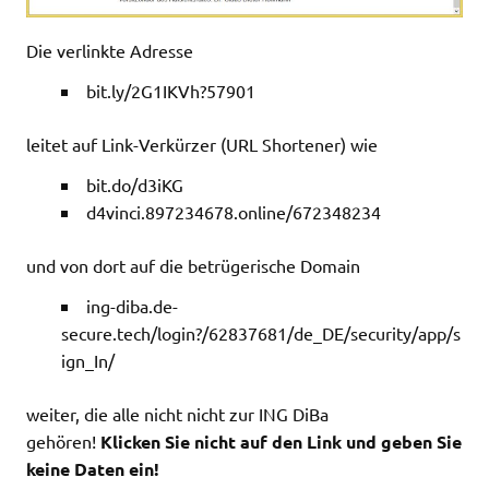
Die verlinkte Adresse
bit.ly/2G1IKVh?57901
leitet auf Link-Verkürzer (URL Shortener) wie
bit.do/d3iKG
d4vinci.897234678.online/672348234
und von dort auf die betrügerische Domain
ing-diba.de-
secure.tech/login?/62837681/de_DE/security/app/s
ign_In/
weiter, die alle nicht nicht zur ING DiBa
gehören!
Klicken Sie nicht auf den Link und geben Sie
keine Daten ein!