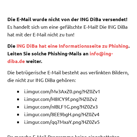
Die E-Mail wurde nicht von der ING DiBa versendet!
Es handelt sich um eine gefälschte E-Mail! Die ING DiBa
hat mit der E-Mail nicht zu tun!
Die
ING DiBa hat eine Informationsseite zu Phishing
.
Leiten Sie solche Phishing-Mails an
info@ing-
diba.de
weiter.
Die betrügerische E-Mail besteht aus verlinkten Bildern,
die nicht zur ING DiBa gehören:
i.imgur.com/Mv3AxZ0.png?HZ0Zv1
i.imgur.com/H8ICY9f.png?HZ0Zv2
i.imgur.com/nIBLF1G.png?HZ0Zv3
i.imgur.com/8EE9bgH.png?HZ0Zv4
i.imgur.com/qq7MxaY.png?HZ0Zv5
Da manche E-Mail-Programme keine eingebetteten