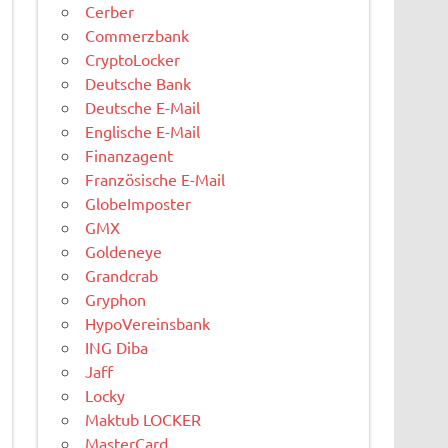
Cerber
Commerzbank
CryptoLocker
Deutsche Bank
Deutsche E-Mail
Englische E-Mail
Finanzagent
Französische E-Mail
GlobeImposter
GMX
Goldeneye
Grandcrab
Gryphon
HypoVereinsbank
ING Diba
Jaff
Locky
Maktub LOCKER
MasterCard