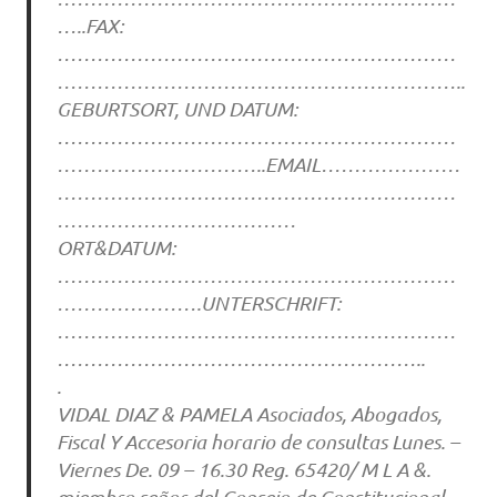
…..FAX:
……………………………………………………
……………………………………………………..
GEBURTSORT, UND DATUM:
……………………………………………………
…………………………..EMAIL…………………
……………………………………………………
………………………………
ORT&DATUM:
……………………………………………………
………………….UNTERSCHRIFT:
……………………………………………………
………………………………………………..
.
VIDAL DIAZ & PAMELA Asociados, Abogados,
Fiscal Y Accesoria horario de consultas Lunes. –
Viernes De. 09 – 16.30 Reg. 65420/ M L A &.
miembro señor del Consejo de Constitucional