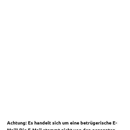
Achtung: Es handelt sich um eine betrügerische E-
Mail! Die E-Mail stammt nicht von den genannten