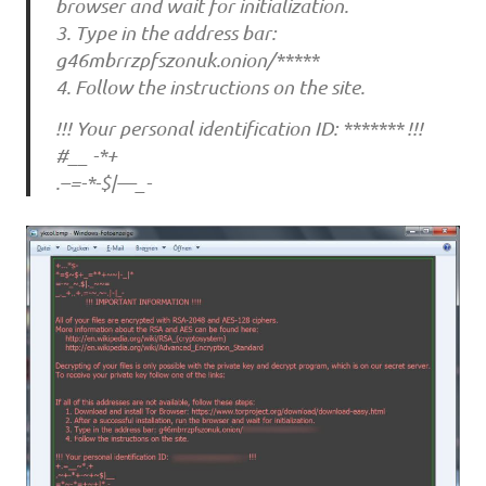
browser and wait for initialization.
3. Type in the address bar:
g46mbrrzpfszonuk.onion/*****
4. Follow the instructions on the site.
!!! Your personal identification ID: ******* !!!
#__ -*+
.–=-*-$|—_-