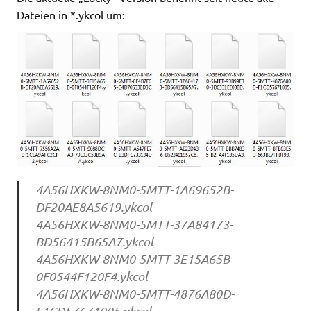
Dateien in *.ykcol um:
4A56HXKW-8NM0-5MTT-1A69652B-
DF20AE8A5619.ykcol
4A56HXKW-8NM0-5MTT-37A84173-
BD56415B65A7.ykcol
4A56HXKW-8NM0-5MTT-3E15A65B-
0F0544F120F4.ykcol
4A56HXKW-8NM0-5MTT-4876A80D-
F1CD57671005.ykcol