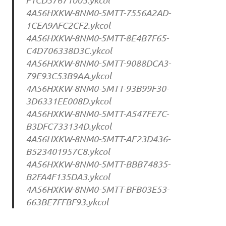
4A56HXKW-8NM0-5MTT-7556A2AD-
1CEA9AFC2CF2.ykcol
4A56HXKW-8NM0-5MTT-8E4B7F65-
C4D706338D3C.ykcol
4A56HXKW-8NM0-5MTT-9088DCA3-
79E93C53B9AA.ykcol
4A56HXKW-8NM0-5MTT-93B99F30-
3D6331EE008D.ykcol
4A56HXKW-8NM0-5MTT-A547FE7C-
B3DFC733134D.ykcol
4A56HXKW-8NM0-5MTT-AE23D436-
B523401957C8.ykcol
4A56HXKW-8NM0-5MTT-BBB74835-
B2FA4F135DA3.ykcol
4A56HXKW-8NM0-5MTT-BFB03E53-
663BE7FFBF93.ykcol