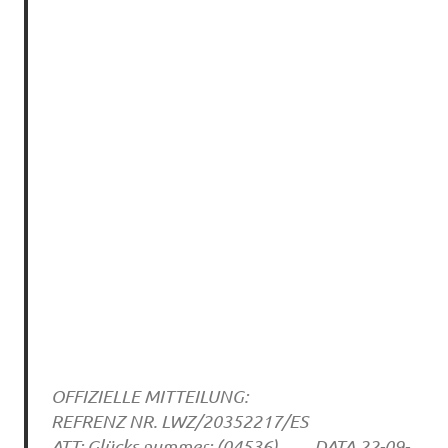
OFFIZIELLE MITTEILUNG:
REFRENZ NR. LWZ/20352217/ES
ATT: Glücks nummer: (04536) DATA 22-09-