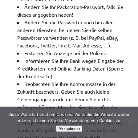
Ändern Sie Ihr Packstation-Passwort, falls Sie
dieses angegeben haben!
Ändern Sie die Passwörter auch bei allen
anderen Diensten, bei denen Sie die selben
Passwörter verwenden (z. B. bei PayPal, eBay,
Facebook, Twitter, Ihre E-Mail-Adresse, …).
Erstatten Sie Anzeige bei der Polizei.
Informieren Sie Ihre Bank wegen Eingabe der
Kreditkarten- und Online-Banking-Daten (Sperre
der Kreditkarte)!
Beobachten Sie Ihre Kontoumsätze in der
Zukunft besonders. Geben Sie auch kleine
Geldeingänge zurück, mit denen Sie nichts
anfangen können. Manche Dienste prüfen die
Bankverbindung durch Überweisung kleiner
Diese Website benutzen Cookies. Wenn Sie die Website weiter
nutzen, stimmen Sie der Verwendung von Cookies zu.
Beträge wie 0,01 Euro. Damit solche Dienste das
Akzeptieren
Konto nicht später mit Lastschriften belasten,
sollten Sie bereits die erste Gutschrift