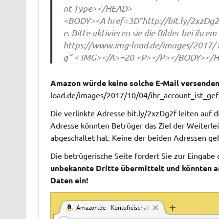
nt-Type></HEAD>
<BODY><A href=3D“http://bit.ly/2xzDg
e. Bitte aktivieren sie die Bilder bei ihre
https://www.img-load.de/images/2017/1
g“ < IMG></A>=20 <P></P></BODY></
Amazon würde keine solche E-Mail versende
load.de/images/2017/10/04/ihr_account_ist_gef
Die verlinkte Adresse bit.ly/2xzDg2f leiten auf d
Adresse könnten Betrüger das Ziel der Weiterlei
abgeschaltet hat. Keine der beiden Adressen g
Die betrügerische Seite fordert Sie zur Einga
unbekannte Dritte übermittelt und könnten a
Daten ein!