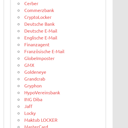
Cerber
Commerzbank
CryptoLocker
Deutsche Bank
Deutsche E-Mail
Englische E-Mail
Finanzagent
Französische E-Mail
GlobeImposter
GMX
Goldeneye
Grandcrab
Gryphon
HypoVereinsbank
ING Diba
Jaff
Locky
Maktub LOCKER
MasterCard