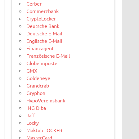
Cerber
Commerzbank
CryptoLocker
Deutsche Bank
Deutsche E-Mail
Englische E-Mail
Finanzagent
Französische E-Mail
GlobeImposter
GMX
Goldeneye
Grandcrab
Gryphon
HypoVereinsbank
ING Diba
Jaff
Locky
Maktub LOCKER
MasterCard