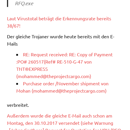
RFQ.exe
Laut Virustotal beträgt die Erkennungsrate bereits
38/67!
Der gleiche Trojaner wurde heute bereits mit den E-
Mails
RE: Request received: RE: Copy of Payment
:PO# 260517(Ref# RE-510-G-47 von
TNT®EXPRESS
(
mohammed@theprojectcargo.com
)
Purchase order /November shipment von
Mohan (
mohammed@theprojectcargo.com
)
verbreitet.
Außerdem wurde die gleiche E-Mail auch schon am
Montag, den 30.10.2017 versendet (siehe Warnung
„[Johan Castberg] Request for Quotation for HPU (RFQ-