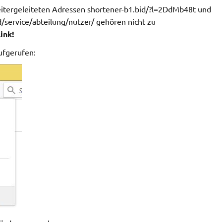
weitergeleiteten Adressen shortener-b1.bid/?l=2DdMb48t und
ervice/abteilung/nutzer/ gehören nicht zu
ink!
ufgerufen: