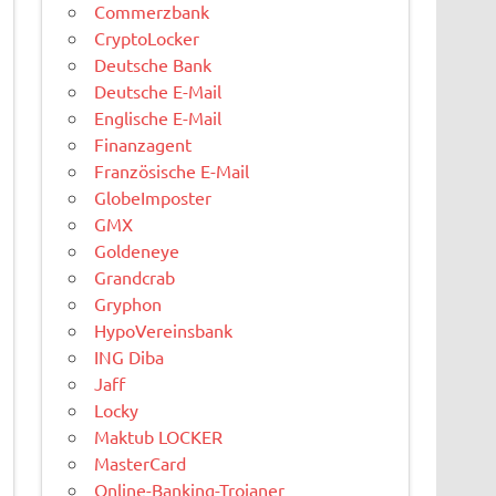
Commerzbank
CryptoLocker
Deutsche Bank
Deutsche E-Mail
Englische E-Mail
Finanzagent
Französische E-Mail
GlobeImposter
GMX
Goldeneye
Grandcrab
Gryphon
HypoVereinsbank
ING Diba
Jaff
Locky
Maktub LOCKER
MasterCard
Online-Banking-Trojaner