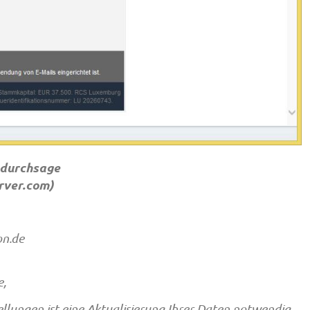
ndurchsage
rver.com
)
on.de
e,
llungen ist eine Aktualisierung Ihrer Daten notwendig.