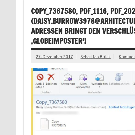
COPY_7367580, PDF_1116, PDF_2
(
DAISY.BURROW3978@ARHITECTU
ADRESSEN BRINGT DEN VERSCHL
‚GLOBEIMPOSTER‘!
27. Dezember 2017
Sebastian Brück
Komment