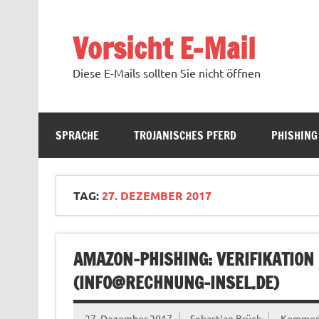
Zum
Inhalt
springen
Vorsicht E-Mail
Diese E-Mails sollten Sie nicht öffnen
SPRACHE
TROJANISCHES PFERD
PHISHING
TAG:
27. DEZEMBER 2017
AMAZON-PHISHING: VERIFIKATION
(
INFO@RECHNUNG-INSEL.DE
)
27. Dezember 2017
Sebastian Brück
Komment