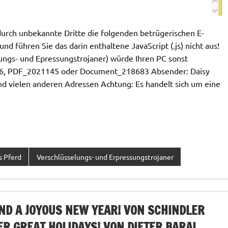
rch unbekannte Dritte die folgenden betrügerischen E-
und führen Sie das darin enthaltene JavaScript (.js) nicht aus!
ngs- und Epressungstrojaner) würde Ihren PC sonst
116, PDF_2021145 oder Document_218683 Absender: Daisy
nd vielen anderen Adressen Achtung: Es handelt sich um eine
s Pferd
Verschlüsselungs- und Erpressungstrojaner
D A JOYOUS NEW YEAR! VON SCHINDLER
ER GREAT HOLIDAYS! VON DIETER BARAL