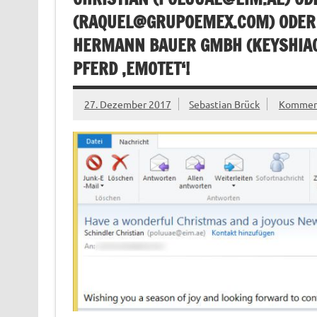
(
RAQUEL@GRUPOEMEX.COM
) ODER
HERMANN BAUER GMBH (
KEYSHIA
PFERD ‚EMOTET‘!
27. Dezember 2017
Sebastian Brück
Komment