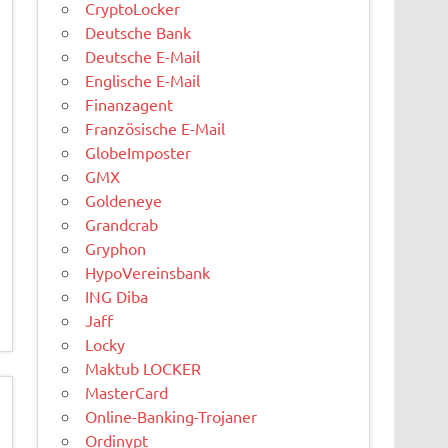
CryptoLocker
Deutsche Bank
Deutsche E-Mail
Englische E-Mail
Finanzagent
Französische E-Mail
GlobeImposter
GMX
Goldeneye
Grandcrab
Gryphon
HypoVereinsbank
ING Diba
Jaff
Locky
Maktub LOCKER
MasterCard
Online-Banking-Trojaner
Ordinypt