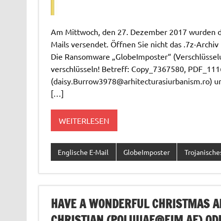
Am Mittwoch, den 27. Dezember 2017 wurden du
Mails versendet. Öffnen Sie nicht das .7z-Archiv 
Die Ransomware „GlobeImposter“ (Verschlüsselu
verschlüsseln! Betreff: Copy_7367580, PDF_1
(
daisy.Burrow3978@arhitecturasiurbanism.ro
) u
[…]
WEITERLESEN
Englische E-Mail
GlobeImposter
Trojanische
HAVE A WONDERFUL CHRISTMAS AN
CHRISTIAN (
POLUUAE@EIM.AE
) OD