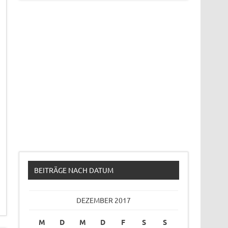
BEITRÄGE NACH DATUM
DEZEMBER 2017
M
D
M
D
F
S
S