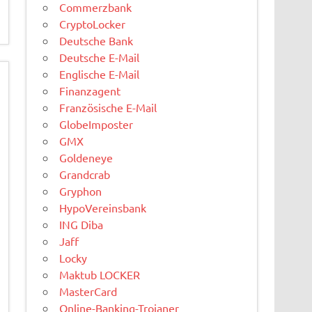
Commerzbank
CryptoLocker
Deutsche Bank
Deutsche E-Mail
Englische E-Mail
Finanzagent
Französische E-Mail
GlobeImposter
GMX
Goldeneye
Grandcrab
Gryphon
HypoVereinsbank
ING Diba
Jaff
Locky
Maktub LOCKER
MasterCard
Online-Banking-Trojaner